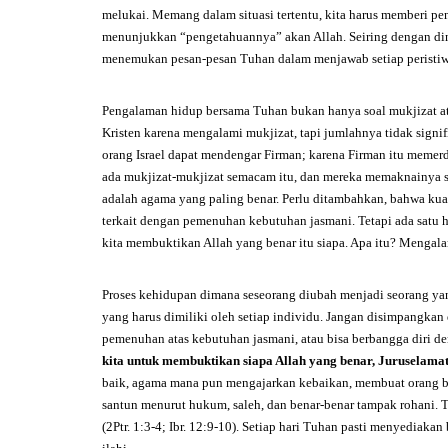
melukai. Memang dalam situasi tertentu, kita harus memberi p
menunjukkan “pengetahuannya” akan Allah. Seiring dengan din
menemukan pesan-pesan Tuhan dalam menjawab setiap peristiw
Pengalaman hidup bersama Tuhan bukan hanya soal mukjizat at
Kristen karena mengalami mukjizat, tapi jumlahnya tidak sign
orang Israel dapat mendengar Firman; karena Firman itu meme
ada mukjizat-mukjizat semacam itu, dan mereka memaknainya s
adalah agama yang paling benar. Perlu ditambahkan, bahwa k
terkait dengan pemenuhan kebutuhan jasmani. Tetapi ada satu h
kita membuktikan Allah yang benar itu siapa. Apa itu? Mengal
Proses kehidupan dimana seseorang diubah menjadi seorang yang
yang harus dimiliki oleh setiap individu. Jangan disimpangka
pemenuhan atas kebutuhan jasmani, atau bisa berbangga diri d
kita untuk membuktikan siapa Allah yang benar, Juruselama
baik, agama mana pun mengajarkan kebaikan, membuat orang b
santun menurut hukum, saleh, dan benar-benar tampak rohani. 
(2Ptr. 1:3-4; Ibr. 12:9-10). Setiap hari Tuhan pasti menyediaka