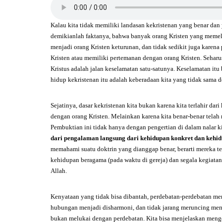
Kalau kita tidak memiliki landasan kekristenan yang benar dan
demikianlah faktanya, bahwa banyak orang Kristen yang memel
menjadi orang Kristen keturunan, dan tidak sedikit juga karena
Kristen atau memiliki pertemanan dengan orang Kristen. Sehar
Kristus adalah jalan keselamatan satu-satunya. Keselamatan it
hidup kekristenan itu adalah keberadaan kita yang tidak sama
Sejatinya, dasar kekristenan kita bukan karena kita terlahir dar
dengan orang Kristen. Melainkan karena kita benar-benar telah
Pembuktian ini tidak hanya dengan pengertian di dalam nalar kit
dari pengalaman langsung dari kehidupan konkret dan kehid
memahami suatu doktrin yang dianggap benar, berarti mereka t
kehidupan beragama (pada waktu di gereja) dan segala kegiatan
Allah.
Kenyataan yang tidak bisa dibantah, perdebatan-perdebatan men
hubungan menjadi disharmoni, dan tidak jarang meruncing menjad
bukan melukai dengan perdebatan. Kita bisa menjelaskan menge