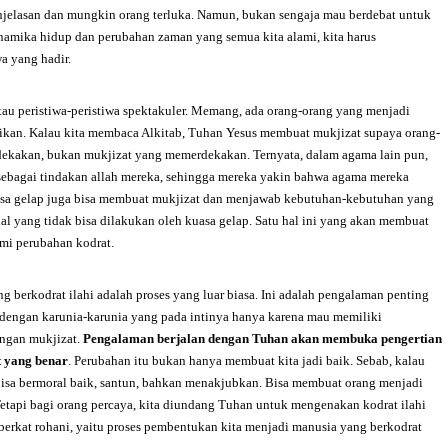
enjelasan dan mungkin orang terluka. Namun, bukan sengaja mau berdebat untuk
amika hidup dan perubahan zaman yang semua kita alami, kita harus
a yang hadir.
au peristiwa-peristiwa spektakuler. Memang, ada orang-orang yang menjadi
ifikan. Kalau kita membaca Alkitab, Tuhan Yesus membuat mukjizat supaya orang-
rdekakan, bukan mukjizat yang memerdekakan. Ternyata, dalam agama lain pun,
ebagai tindakan allah mereka, sehingga mereka yakin bahwa agama mereka
uasa gelap juga bisa membuat mukjizat dan menjawab kebutuhan-kebutuhan yang
al yang tidak bisa dilakukan oleh kuasa gelap. Satu hal ini yang akan membuat
ami perubahan kodrat.
 berkodrat ilahi adalah proses yang luar biasa. Ini adalah pengalaman penting
n dengan karunia-karunia yang pada intinya hanya karena mau memiliki
engan mukjizat.
Pengalaman berjalan dengan Tuhan akan membuka pengertian
t yang benar
. Perubahan itu bukan hanya membuat kita jadi baik. Sebab, kalau
isa bermoral baik, santun, bahkan menakjubkan. Bisa membuat orang menjadi
Tetapi bagi orang percaya, kita diundang Tuhan untuk mengenakan kodrat ilahi
n berkat rohani, yaitu proses pembentukan kita menjadi manusia yang berkodrat