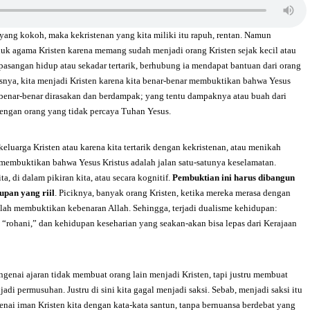
 yang kokoh, maka kekristenan yang kita miliki itu rapuh, rentan. Namun
uk agama Kristen karena memang sudah menjadi orang Kristen sejak kecil atau
 pasangan hidup atau sekadar tertarik, berhubung ia mendapat bantuan dari orang
usnya, kita menjadi Kristen karena kita benar-benar membuktikan bahwa Yesus
u benar-benar dirasakan dan berdampak; yang tentu dampaknya atau buah dari
 dengan orang yang tidak percaya Tuhan Yesus.
i keluarga Kristen atau karena kita tertarik dengan kekristenan, atau menikah
 membuktikan bahwa Yesus Kristus adalah jalan satu-satunya keselamatan.
a, di dalam pikiran kita, atau secara kognitif.
Pembuktian ini harus dibangun
upan yang riil
. Piciknya, banyak orang Kristen, ketika mereka merasa dengan
elah membuktikan kebenaran Allah. Sehingga, terjadi dualisme kehidupan:
 “rohani,” dan kehidupan keseharian yang seakan-akan bisa lepas dari Kerajaan
genai ajaran tidak membuat orang lain menjadi Kristen, tapi justru membuat
i permusuhan. Justru di sini kita gagal menjadi saksi. Sebab, menjadi saksi itu
nai iman Kristen kita dengan kata-kata santun, tanpa bernuansa berdebat yang