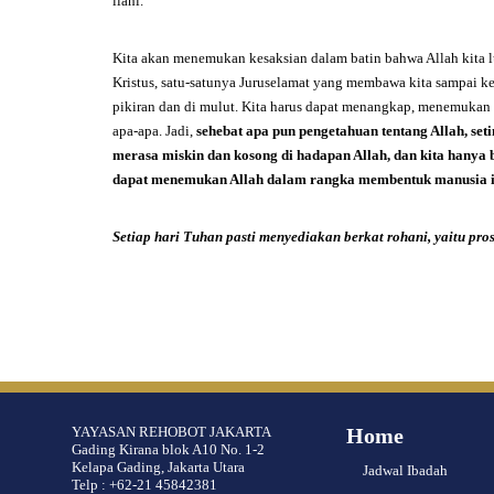
ilahi.
Kita akan menemukan kesaksian dalam batin bahwa Allah kita l
Kristus, satu-satunya Juruselamat yang membawa kita sampai 
pikiran dan di mulut. Kita harus dapat menangkap, menemukan 
apa-apa. Jadi,
sehebat apa pun pengetahuan tentang Allah, set
merasa miskin dan kosong di hadapan Allah, dan kita hanya b
dapat menemukan Allah dalam rangka membentuk manusia i
Setiap hari Tuhan pasti menyediakan berkat rohani, yaitu pro
YAYASAN REHOBOT JAKARTA
Home
Gading Kirana blok A10 No. 1-2
Kelapa Gading, Jakarta Utara
Jadwal Ibadah
Telp : +62-21 45842381