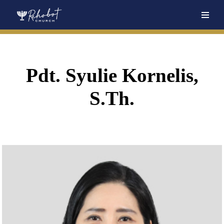
Skip
to
content
Pdt. Syulie Kornelis,
S.Th.