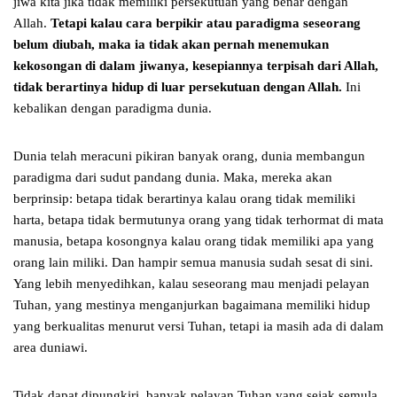
jiwa kita jika tidak memiliki persekutuan yang benar dengan
Allah.
Tetapi kalau cara berpikir atau paradigma seseorang
belum diubah, maka ia tidak akan pernah menemukan
kekosongan di dalam jiwanya, kesepiannya terpisah dari Allah,
tidak berartinya hidup di luar persekutuan dengan Allah.
Ini
kebalikan dengan paradigma dunia.
Dunia telah meracuni pikiran banyak orang, dunia membangun
paradigma dari sudut pandang dunia. Maka, mereka akan
berprinsip: betapa tidak berartinya kalau orang tidak memiliki
harta, betapa tidak bermutunya orang yang tidak terhormat di mata
manusia, betapa kosongnya kalau orang tidak memiliki apa yang
orang lain miliki. Dan hampir semua manusia sudah sesat di sini.
Yang lebih menyedihkan, kalau seseorang mau menjadi pelayan
Tuhan, yang mestinya menganjurkan bagaimana memiliki hidup
yang berkualitas menurut versi Tuhan, tetapi ia masih ada di dalam
area duniawi.
Tidak dapat dipungkiri, banyak pelayan Tuhan yang sejak semula