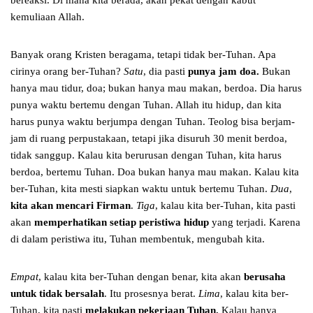
bereaksi. Di mana kita berada, akan pekat dengan kabut
kemuliaan Allah.
Banyak orang Kristen beragama, tetapi tidak ber-Tuhan. Apa
cirinya orang ber-Tuhan?
Satu
, dia pasti
punya jam doa.
Bukan
hanya mau tidur, doa; bukan hanya mau makan, berdoa. Dia harus
punya waktu bertemu dengan Tuhan. Allah itu hidup, dan kita
harus punya waktu berjumpa dengan Tuhan. Teolog bisa berjam-
jam di ruang perpustakaan, tetapi jika disuruh 30 menit berdoa,
tidak sanggup. Kalau kita berurusan dengan Tuhan, kita harus
berdoa, bertemu Tuhan. Doa bukan hanya mau makan. Kalau kita
ber-Tuhan, kita mesti siapkan waktu untuk bertemu Tuhan.
Dua
,
kita akan mencari Firman
.
Tiga
, kalau kita ber-Tuhan, kita pasti
akan
memperhatikan setiap peristiwa hidup
yang terjadi. Karena
di dalam peristiwa itu, Tuhan membentuk, mengubah kita.
Empat
, kalau kita ber-Tuhan dengan benar, kita akan
berusaha
untuk tidak bersalah
. Itu prosesnya berat.
Lima
, kalau kita ber-
Tuhan, kita pasti
melakukan pekerjaan Tuhan.
Kalau hanya