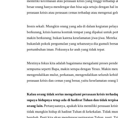
memiliki kecemasan atau perasaan krisis yang tinggi terhadap
besar orang hanya mendengar dan bisa saja setuju dengan hal i
perasaan krisis atau perasaan cemas terhadap atau mengenai g
Ironis sekali. Mungkin orang yang ada di dalam kegiatan pelaya
berkurang, krisis karena kontrak tempat yang dipakai untuk per
makin berkurang; bukan karena keselamatan jiwa-jiwa. Mereka 
bukanlah pokok pergumulan yang seharusnya dia gumuli bersama
pertumbuhan iman. Fokusnya ke arah yang tidak tepat.
Mestinya fokus kita adalah bagaimana mengalami proses pend
sempurna seperti Bapa, makin serupa dengan Yesus. Makin meng
mengendalikan mulut, perkataan, mengendalikan seluruh kehidupa
perasaan krisis dan cemas yang benar, yaitu keselamatan orang 
Kalau orang tidak serius mengalami perasaan krisis terhad
supaya hidupnya tetap ada di hadirat Tuhan dan tidak terpi
orang lain.
Pertanyaannya, apakah kita memiliki perasaan krisis 
tidak mungkin hidup di hadirat Tuhan di kekekalan. Tidak mu
berubah. Pasti kita akan mendengar peringatan Tuhan, pasti. Ti