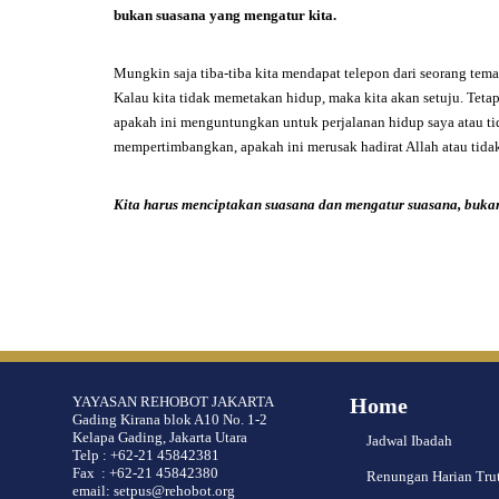
bukan suasana yang mengatur kita.
Mungkin saja tiba-tiba kita mendapat telepon dari seorang tem
Kalau kita tidak memetakan hidup, maka kita akan setuju. Tet
apakah ini menguntungkan untuk perjalanan hidup saya atau tida
mempertimbangkan, apakah ini merusak hadirat Allah atau tidak.
Kita harus menciptakan suasana dan mengatur suasana,
bukan
YAYASAN REHOBOT JAKARTA
Home
Gading Kirana blok A10 No. 1-2
Kelapa Gading, Jakarta Utara
Jadwal Ibadah
Telp : +62-21 45842381
Fax : +62-21 45842380
Renungan Harian Tru
email: setpus@rehobot.org