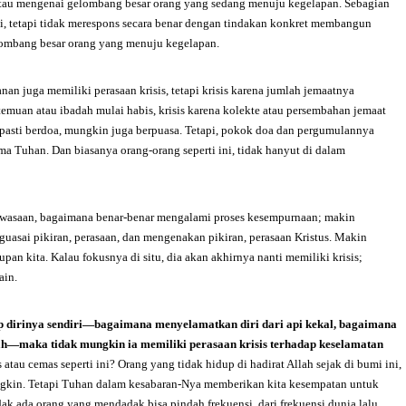
 atau mengenai gelombang besar orang yang sedang menuju kegelapan. Sebagian
ni, tetapi tidak merespons secara benar dengan tindakan konkret membangun
elombang besar orang yang menuju kegelapan.
nan juga memiliki perasaan krisis, tetapi krisis karena jumlah jemaatnya
temuan atau ibadah mulai habis, krisis karena kolekte atau persembahan jemaat
pasti berdoa, mungkin juga berpuasa. Tetapi, pokok doa dan pergumulannya
 Tuhan. Dan biasanya orang-orang seperti ini, tidak hanyut di dalam
ewasaan, bagaimana benar-benar mengalami proses kesempurnaan; makin
uasai pikiran, perasaan, dan mengenakan pikiran, perasaan Kristus. Makin
n kita. Kalau fokusnya di situ, dia akan akhirnya nanti memiliki krisis;
lain.
ap dirinya sendiri—bagaimana menyelamatkan diri dari api kekal, bagaimana
sah—maka tidak mungkin ia memiliki perasaan krisis terhadap keselamatan
atau cemas seperti ini? Orang yang tidak hidup di hadirat Allah sejak di bumi ini,
ngkin. Tetapi Tuhan dalam kesabaran-Nya memberikan kita kesempatan untuk
dak ada orang yang mendadak bisa pindah frekuensi, dari frekuensi dunia lalu