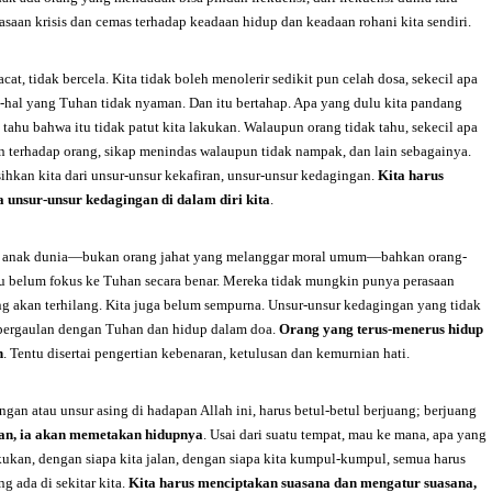
asaan krisis dan cemas terhadap keadaan hidup dan keadaan rohani kita sendiri.
cat, tidak bercela. Kita tidak boleh menolerir sedikit pun celah dosa, sekecil apa
l-hal yang Tuhan tidak nyaman. Dan itu bertahap. Apa yang dulu kita pandang
 tahu bahwa itu tidak patut kita lakukan. Walaupun orang tidak tahu, sekecil apa
 terhadap orang, sikap menindas walaupun tidak nampak, dan lain sebagainya.
hkan kita dari unsur-unsur kekafiran, unsur-unsur kedagingan.
Kita harus
 unsur-unsur kedagingan di dalam diri kita
.
kir anak dunia—bukan orang jahat yang melanggar moral umum—bahkan orang-
tau belum fokus ke Tuhan secara benar. Mereka tidak mungkin punya perasaan
ng akan terhilang. Kita juga belum sempurna. Unsur-unsur kedagingan yang tidak
i pergaulan dengan Tuhan dan hidup dalam doa.
Orang yang terus-menerus hidup
h
. Tentu disertai pengertian kebenaran, ketulusan dan kemurnian hati.
gan atau unsur asing di hadapan Allah ini, harus betul-betul berjuang; berjuang
han, ia akan memetakan hidupnya
. Usai dari suatu tempat, mau ke mana, apa yang
akukan, dengan siapa kita jalan, dengan siapa kita kumpul-kumpul, semua harus
g ada di sekitar kita.
Kita harus menciptakan suasana dan mengatur suasana,