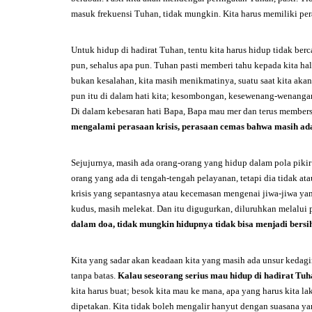
masuk frekuensi Tuhan, tidak mungkin. Kita harus memiliki per
Untuk hidup di hadirat Tuhan, tentu kita harus hidup tidak berca
pun, sehalus apa pun. Tuhan pasti memberi tahu kepada kita ha
bukan kesalahan, kita masih menikmatinya, suatu saat kita akan
pun itu di dalam hati kita; kesombongan, kesewenang-wenangan
Di dalam kebesaran hati Bapa, Bapa mau mer dan terus membersi
mengalami perasaan krisis, perasaan cemas bahwa masih ada
Sejujurnya, masih ada orang-orang yang hidup dalam pola pi
orang yang ada di tengah-tengah pelayanan, tetapi dia tidak a
krisis yang sepantasnya atau kecemasan mengenai jiwa-jiwa ya
kudus, masih melekat. Dan itu digugurkan, diluruhkan melalu
dalam doa, tidak mungkin hidupnya tidak bisa menjadi bersi
Kita yang sadar akan keadaan kita yang masih ada unsur kedagin
tanpa batas.
Kalau seseorang serius mau hidup di hadirat Tu
kita harus buat; besok kita mau ke mana, apa yang harus kita l
dipetakan. Kita tidak boleh mengalir hanyut dengan suasana yan