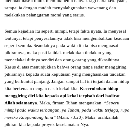
menolak hasrat untuk memiliki lebih banyak lagi harta kekayaan,
sampai ia dengan mudah menyalahgunakan wewenang dan
melakukan pelanggaran moral yang serius.
Semua kejadian itu seperti mimpi, tetapi fakta nyata. Ia menyesal
tentunya, tetapi penyesalannya tidak bisa mengembalikan keadaan
seperti semula. Seandainya pada waktu itu ia bisa menguasai
pikirannya, maka pasti ia tidak melakukan tindakan yang
mencelakai dirinya sendiri dan orang-orang yang dikasihinya.
Kasus di atas menunjukkan bahwa orang tanpa sadar menggiring
pikirannya kepada suatu keputusan yang menghasilkan tindakan
yang berbuntut panjang. Jangan sampai hal ini terjadi dalam hidup
kita berkenaan dengan nasib kekal kita.
Kecerobohan hidup
menggiring diri kita kepada api kekal terpisah dari hadirat
Allah selamanya.
Maka, firman Tuhan mengatakan,
“Seperti
mimpi pada waktu terbangun, ya Tuhan, pada waktu terjaga, rupa
mereka Kaupandang hina”
(Mzm. 73:20). Maka, arahkanlah
pikiran kita kepada proyek keselamatan-Nya.