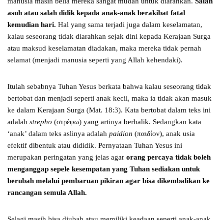
manusia masih belia mereka sangat mudah untuk diarahkan.
Salah
asuh atau salah didik kepada anak-anak berakibat fatal
kemudian hari.
Hal yang sama terjadi juga dalam keselamatan,
kalau seseorang tidak diarahkan sejak dini kepada Kerajaan Surga
atau maksud keselamatan diadakan, maka mereka tidak pernah
selamat (menjadi manusia seperti yang Allah kehendaki).
Itulah sebabnya Tuhan Yesus berkata bahwa kalau seseorang tidak
bertobat dan menjadi seperti anak kecil, maka ia tidak akan masuk
ke dalam Kerajaan Surga (Mat. 18:3). Kata bertobat dalam teks ini
adalah
strepho
(στρέφω) yang artinya berbalik. Sedangkan kata
‘anak’ dalam teks aslinya adalah
paidion
(παιδίον), anak usia
efektif dibentuk atau dididik. Pernyataan Tuhan Yesus ini
merupakan peringatan yang jelas agar
orang percaya tidak boleh
menganggap sepele kesempatan yang Tuhan sediakan untuk
berubah melalui pembaruan pikiran agar bisa dikembalikan ke
rancangan semula Allah.
Selagi masih bisa diubah atau memiliki keadaan seperti anak-anak,