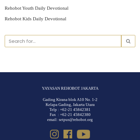
Rehobot Youth Daily Devotional
Rehobot Kids Daily Devotional
YAYASAN REHOBOT JAKARTA
Gading Kirana blok A10 No. 1-2
Kelapa Gading, Jakarta Utara
Telp : +62-21 45842381
Fax : +62-21 45842380
email: setpus@rehobot.org