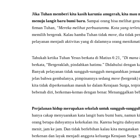
Jika Tuhan memberi kita kasih karunia anugerah, kita mau
menuju langit baru bumi baru.
Sampai orang bisa melihat gera
firman Tuhan,
“Mereka melihat perbuatanmu. Kota yang terleta
memilih bergerak. Kalau hamba Tuhan tidak
move,
dia tidak pe
pelayanan menjadi aktivitas yang di dalamnya orang menikmat
Tahukah ketika Tuhan Yesus berkata di Matius 6:21,
“Di mana 
berkata, “Bergeraklah, pindahkan hatimu.” Didahului dengan k
Banyak pelayanan tidak sungguh-sungguh mengarahkan jemaat ke
jelas bahwa gembalanya, pimpinannya sedang
move
(bergerak) 
kita tidak diperkenankan masuk ke dalam Kerajaan Surga, terpi
bebenah diri, berkemas-kemas dengan benar. Menanggalkan beban 
Perjalanan hidup merupakan sekolah untuk sungguh-sungguh k
hanya cakap menyuarakan kata langit baru bumi baru, namun ki
orang betapa dahsyatnya kekekalan itu. Karena begitu dahsyatn
menit, jam ke jam. Dan tidak berlebihan kalau kita mengatakan 
berkenan dan layak menjadi anggota keluarga Kerajaan Surga. S