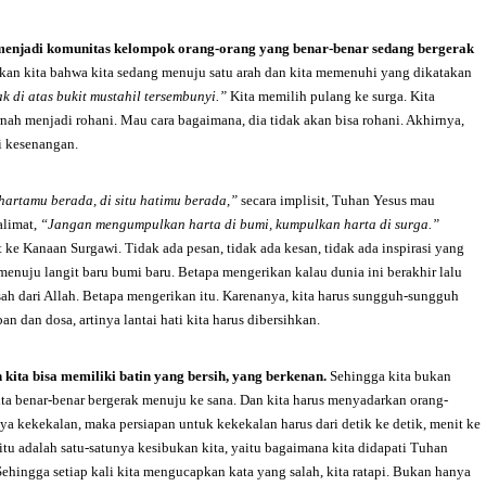
 menjadi komunitas kelompok orang-orang yang benar-benar sedang bergerak
kan kita bahwa kita sedang menuju satu arah dan kita memenuhi yang dikatakan
k di atas bukit mustahil tersembunyi.”
Kita memilih pulang ke surga. Kita
rnah menjadi rohani. Mau cara bagaimana, dia tidak akan bisa rohani. Akhirnya,
i kesenangan.
hartamu berada, di situ hatimu berada,”
secara implisit, Tuhan Yesus mau
alimat,
“Jangan mengumpulkan harta di bumi, kumpulkan harta di surga.”
 Kanaan Surgawi. Tidak ada pesan, tidak ada kesan, tidak ada inspirasi yang
menuju langit baru bumi baru. Betapa mengerikan kalau dunia ini berakhir lalu
sah dari Allah. Betapa mengerikan itu. Karenanya, kita harus sungguh-sungguh
dan dosa, artinya lantai hati kita harus dibersihkan.
ita bisa memiliki batin yang bersih, yang berkenan.
Sehingga kita bukan
ta benar-benar bergerak menuju ke sana. Dan kita harus menyadarkan orang-
ya kekekalan, maka persiapan untuk kekekalan harus dari detik ke detik, menit ke
itu adalah satu-satunya kesibukan kita, yaitu bagaimana kita didapati Tuhan
ehingga setiap kali kita mengucapkan kata yang salah, kita ratapi. Bukan hanya