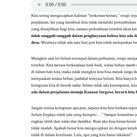
Kita sering mengucapkan kalimat “berkemas-kemas,” tetapi sejuj
perjalanan. Ini yang membuat kita tidak memiliki pertumbuhan
yang diwajibkan bagi kita, namun perlombaan tersebut akan kit
tidak sungguh-sungguh dalam penghayatan bahwa kita ada da
dosa.
Mestinya tidak ada satu hari pun kita tidak melepaskan b
Mungkin saat ini belum terwujud dalam perbuatan, tetapi menjad
tersebut. Kita merasa berkeadaan baik-baik, walau beban masih m
di dalam hati kita, maka tidak mungkin kita bisa masuk surga 
melepaskan semua beban, padahal ternyata belum. Kita hanya
keinginan kita di bawah sadar. Selain tidak ada kesempatan, ki
ada dalam perjalanan menuju Kanaan Surgawi, berarti kita h
Jangan tersisa keinginan apa pun, supaya kita bisa berkata sep
Selain Engkau tidak ada yang kuingini …”
Sampai kemudian ad
engkau lebih dari nafas dan darahku. Buat aku bisa benar-bena
tidak mudah. Apakah benar kita mengucapkan ini dengan ketulusa
tidak di dalam ketulusan. Lalu, apa yang kita harus lakukan?