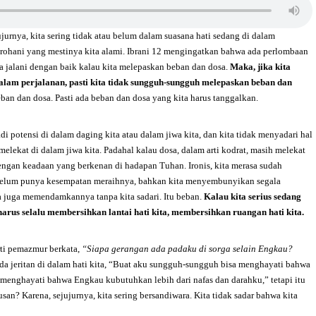
urnya, kita sering tidak atau belum dalam suasana hati sedang di dalam
 rohani yang mestinya kita alami. Ibrani 12 mengingatkan bahwa ada perlombaan
a jalani dengan baik kalau kita melepaskan beban dan dosa.
Maka, jika kita
lam perjalanan, pasti kita tidak sungguh-sungguh melepaskan beban dan
eban dan dosa. Pasti ada beban dan dosa yang kita harus tanggalkan.
i potensi di dalam daging kita atau dalam jiwa kita, dan kita tidak menyadari hal
elekat di dalam jiwa kita. Padahal kalau dosa, dalam arti kodrat, masih melekat
dengan keadaan yang berkenan di hadapan Tuhan. Ironis, kita merasa sudah
 belum punya kesempatan meraihnya, bahkan kita menyembunyikan segala
ta juga memendamkannya tanpa kita sadari. Itu beban.
Kalau kita serius sedang
arus selalu membersihkan lantai hati kita, membersihkan ruangan hati kita.
erti pemazmur berkata,
“Siapa gerangan ada padaku di sorga selain Engkau?
a jeritan di dalam hati kita, “Buat aku sungguh-sungguh bisa menghayati bahwa
r menghayati bahwa Engkau kubutuhkan lebih dari nafas dan darahku,” tetapi itu
n? Karena, sejujurnya, kita sering bersandiwara. Kita tidak sadar bahwa kita