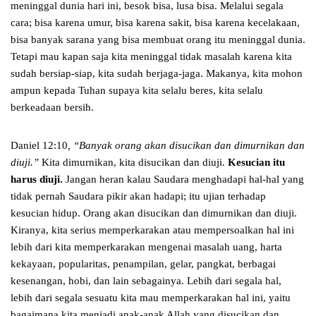
meninggal dunia hari ini, besok bisa, lusa bisa. Melalui segala
cara; bisa karena umur, bisa karena sakit, bisa karena kecelakaan,
bisa banyak sarana yang bisa membuat orang itu meninggal dunia.
Tetapi mau kapan saja kita meninggal tidak masalah karena kita
sudah bersiap-siap, kita sudah berjaga-jaga. Makanya, kita mohon
ampun kepada Tuhan supaya kita selalu beres, kita selalu
berkeadaan bersih.
Daniel 12:10
, “Banyak orang akan disucikan dan dimurnikan dan
diuji.”
Kita dimurnikan, kita disucikan dan diuji.
Kesucian itu
harus diuji.
Jangan heran kalau Saudara menghadapi hal-hal yang
tidak pernah Saudara pikir akan hadapi; itu ujian terhadap
kesucian hidup. Orang akan disucikan dan dimurnikan dan diuji.
Kiranya, kita serius memperkarakan atau mempersoalkan hal ini
lebih dari kita memperkarakan mengenai masalah uang, harta
kekayaan, popularitas, penampilan, gelar, pangkat, berbagai
kesenangan, hobi, dan lain sebagainya. Lebih dari segala hal,
lebih dari segala sesuatu kita mau memperkarakan hal ini, yaitu
bagaimana kita menjadi anak-anak Allah yang disucikan dan