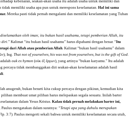
erhadap kebenaran, seakan-akan usaha itu adalah usaha untuk memiliki dan
n tidak memiliki usaha apa pun untuk merespons keselamatan.
Hal ini sama
tar.
Mereka pasti tidak pernah mengalami dan memiliki keselamatan yang Tuhan
iselamatkan oleh iman; itu bukan hasil usahamu, tetapi pemberian Allah, itu
 diri
.” Kalimat “itu bukan hasil usahamu” harus dipahami dengan benar. “
Itu
tetapi dari Allah atau pemberian Allah
. Kalimat “bukan hasil usahamu” dalam
ῶν); Ing.
That not of yourselves, his was not from yourselves, but is the gift of God
.
 adalah
ouk ex hymon
(οὐκ ἐξ ἔργων), yang artinya “bukan karyamu.” Itu adalah
ang percaya tidak membanggakan diri seakan-akan keselamatan adalah hasil
li
.
ah anugerah, bukan berarti kita cukup percaya dengan pikiran, kemudian kita
 pilihan membuat umat pilihan harus melepaskan segala sesuatu. Inilah barter
eselamatan dalam Yesus Kristus.
Kalau tidak pernah melakukan barter ini,
. Paulus mengatakan dalam suratnya: “
Tetapi apa yang dahulu merupakan
Flp. 3:7). Paulus mengerti sekali bahwa untuk memiliki keselamatan secara utuh,