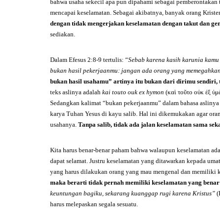
bahwa usaha sekecil apa pun dipahami sebagai pemberontakan t
mencapai keselamatan. Sebagai akibatnya, banyak orang Kriste
dengan tidak mengerjakan keselamatan dengan takut dan gen
sediakan.
Dalam Efesus 2:8-9 tertulis: “
Sebab karena kasih karunia kamu d
bukan hasil pekerjaanmu: jangan ada orang yang memegahkan
bukan hasil usahamu” artinya itu bukan dari dirimu sendiri, 
teks aslinya adalah
kai touto ouk ex hymon
(καὶ τοῦτο οὐκ ἐξ ὑμ
Sedangkan kalimat “bukan pekerjaanmu” dalam bahasa aslinya
karya Tuhan Yesus di kayu salib. Hal ini dikemukakan agar or
usahanya.
Tanpa salib, tidak ada jalan keselamatan sama seka
Kita harus benar-benar paham bahwa walaupun keselamatan adal
dapat selamat. Justru keselamatan yang ditawarkan kepada umat
yang harus dilakukan orang yang mau mengenal dan memiliki k
maka berarti tidak pernah memiliki keselamatan yang benar
keuntungan bagiku, sekarang kuanggap rugi karena Kristus”
(
harus melepaskan segala sesuatu.