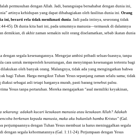
lah permusuhan dengan Allah. Jadi, barangsiapa bersahabat dengan dunia ini,
ia” artinya kehidupan yang dapat dibahagiakan oleh fasilitas dunia ini.
Orang
 ini, berarti rela tidak menikmati dunia
. Jadi pada intinya, seseorang tidak
3:44-45). Di dunia kita hari ini, pada umumnya manusia—termasuk di dalamnya
n demikian, di akhir zaman semakin sulit orang diselamatkan, sebab ikatan dunia
 dengan segala kesenangannya. Mengejar ambisi pribadi seluas-luasnya, tanpa
la cara untuk memperoleh keuntungan, dan menyimpan kesenangan tertentu bagi
na dilakukan oleh banyak orang. Malangnya, tidak ada yang mengingatkan bahwa
layak bagi Tuhan. Harga mengikut Tuhan Yesus sepanjang zaman selalu sama; tidak
iakui sebagai asli tetapi harganya murah, pasti barang tersebut palsu.
erima Yesus tanpa pertaruhan. Mereka mengajarkan “asal memiliki keyakinan,
a sekarang: adakah kucari kesukaan manusia atau kesukaan Allah? Adakah
mencoba berkenan kepada manusia, maka aku bukanlah hamba Kristus”
(Gal.
wa perjumpaannya dengan Tuhan Yesus membuat ia harus meninggalkan segala
i dengan segala kehormatannya (Gal. 1:11-24). Perjumpaan dengan Yesus