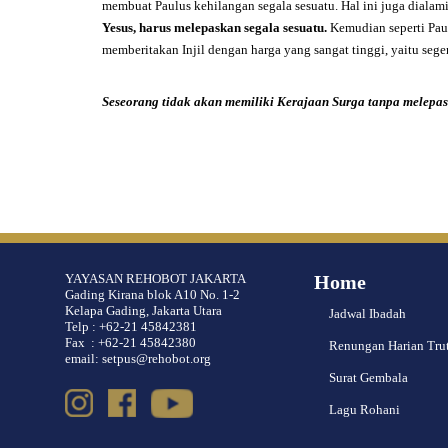
membuat Paulus kehilangan segala sesuatu. Hal ini juga diala
Yesus, harus melepaskan segala sesuatu.
Kemudian seperti Pau
memberitakan Injil dengan harga yang sangat tinggi, yaitu seg
Seseorang tidak akan memiliki Kerajaan Surga tanpa melepas
YAYASAN REHOBOT JAKARTA
Home
Gading Kirana blok A10 No. 1-2
Kelapa Gading, Jakarta Utara
Jadwal Ibadah
Telp : +62-21 45842381
Fax : +62-21 45842380
Renungan Harian Tru
email: setpus@rehobot.org
Surat Gembala
Lagu Rohani