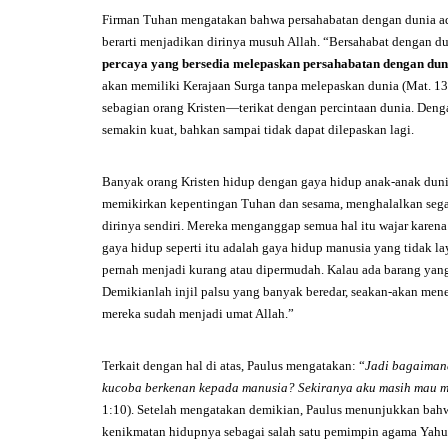
Firman Tuhan mengatakan bahwa persahabatan dengan dunia ada
berarti menjadikan dirinya musuh Allah. “Bersahabat dengan dun
percaya yang bersedia melepaskan persahabatan dengan dunia
akan memiliki Kerajaan Surga tanpa melepaskan dunia (Mat. 1
sebagian orang Kristen—terikat dengan percintaan dunia. Denga
semakin kuat, bahkan sampai tidak dapat dilepaskan lagi.
Banyak orang Kristen hidup dengan gaya hidup anak-anak dunia
memikirkan kepentingan Tuhan dan sesama, menghalalkan sega
dirinya sendiri. Mereka menganggap semua hal itu wajar kare
gaya hidup seperti itu adalah gaya hidup manusia yang tidak 
pernah menjadi kurang atau dipermudah. Kalau ada barang yang d
Demikianlah injil palsu yang banyak beredar, seakan-akan men
mereka sudah menjadi umat Allah.”
Terkait dengan hal di atas, Paulus mengatakan: “
Jadi bagaiman
kucoba berkenan kepada manusia? Sekiranya aku masih mau 
1:10). Setelah mengatakan demikian, Paulus menunjukkan bah
kenikmatan hidupnya sebagai salah satu pemimpin agama Yahud