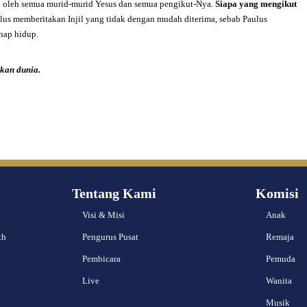
mi oleh semua murid-murid Yesus dan semua pengikut-Nya.
Siapa yang mengikut
lus memberitakan Injil yang tidak dengan mudah diterima, sebab Paulus
enap hidup.
kan dunia.
Tentang Kami
Komisi
Visi & Misi
Anak
th
Pengurus Pusat
Remaja
Pembicara
Pemuda
Live
Wanita
Musik