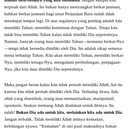
adalah satu-satunya yang kita butuhkan.
Jangan sampai kita
terpisah dari Allah. Ini bukan hanya menyangkut berkat jasmani,
bahkan berkat jasmani bagi umat Perjanjian Baru sudah tidak
mendapat tempat lagi. Di atas segalanya yang penting adalah kita
memiliki Tuhan; memiliki keintiman dengan Tuhan. Tetapi kita
tidak bisa memiliki Tuhan kalau tidak dimiliki Dia sepenuhnya.
Namun, banyak orang mau memiliki Tuhan—terutama berkat-Nya
—tetapi tidak bersedia dimiliki oleh Dia. Itu adalah sikap semena-
mena terhadap Tuhan. Kita akan memiliki Tuhan, memiliki berkat-
Nya, memiliki tenaga-Nya, mengalami perlindungan, penjagaan-
Nya, jika kita mau dimiliki Dia sepenuhnya.
Maka jangan heran kalau kita tidak pernah memiliki Allah, hal itu
karena kita tidak pernah dimiliki oleh Dia. Terhadap dewa, ilah,
allah yang disembah, orang mau memanfaatkan, manipulatif,
oportunis. Seakan memang Allah diadakan untuk dirinya. Itu
salah!
Bukan Dia ada untuk kita, melainkan kita ada untuk Dia.
Jangan terbalik. Tidak memiliki Allah artinya kematian,
kehilangan nyawa. “Kematian” di sini pasti maksudnya bukan