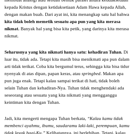
membuat analogi atau sebuah bentuk paralel antara ketidaksetiaan
kepada Kristus dengan ketidaksetiaan Adam Hawa kepada Allah,
dengan makan buah. Dari ayat ini, kita menangkap satu hal bahwa
kita tidak boleh memetik sesuatu apa pun yang kita merasa
nikmat.
Banyak hal yang bisa kita petik, yang darinya kita merasa
nikmat.
Seharusnya yang kita nikmati hanya satu: kehadiran Tuhan.
Di
luar itu, tidak ada. Tetapi kita masih bisa menikmati apa pun dalam
arti tidak terikat. Coba kita bergumul terus, sehingga kita bisa tidur
nyenyak di atas dipan, papan keras, atau
springbed
. Makan apa
pun juga enak. Tetapi kalau sampai terikat di hati, tidak boleh
selain Tuhan dan kehadiran-Nya. Tuhan tidak menghendaki ada
seseorang atau sesuatu yang kita nikmati yang mengganggu
keintiman kita dengan Tuhan.
Jadi, kita mengerti mengapa Tuhan berkata,
“Kalau kamu tidak
membenci ayahmu, ibumu, saudaramu laki-laki, perempuan, kamu
tidak layak bagi-Ku.”
Kelihatannya, ini berlebihan. Tetapi, kalau