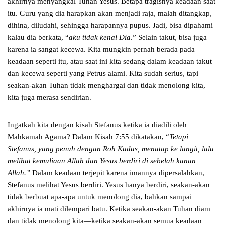
akhirnya menyangkal Tuhan Yesus. Betapa tragisnya keadaan saat
itu. Guru yang dia harapkan akan menjadi raja, malah ditangkap,
dihina, diludahi, sehingga harapannya pupus. Jadi, bisa dipahami
kalau dia berkata, “
aku tidak kenal Dia
.” Selain takut, bisa juga
karena ia sangat kecewa. Kita mungkin pernah berada pada
keadaan seperti itu, atau saat ini kita sedang dalam keadaan takut
dan kecewa seperti yang Petrus alami. Kita sudah serius, tapi
seakan-akan Tuhan tidak menghargai dan tidak menolong kita,
kita juga merasa sendirian.
Ingatkah kita dengan kisah Stefanus ketika ia diadili oleh
Mahkamah Agama? Dalam Kisah 7:55 dikatakan, “
Tetapi
Stefanus, yang penuh dengan Roh Kudus, menatap ke langit, lalu
melihat kemuliaan Allah dan Yesus berdiri di sebelah kanan
Allah.”
Dalam keadaan terjepit karena imannya dipersalahkan,
Stefanus melihat Yesus berdiri. Yesus hanya berdiri, seakan-akan
tidak berbuat apa-apa untuk menolong dia, bahkan sampai
akhirnya ia mati dilempari batu. Ketika seakan-akan Tuhan diam
dan tidak menolong kita—ketika seakan-akan semua keadaan