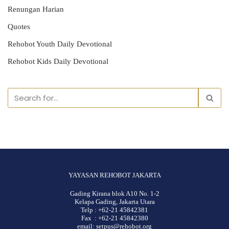
Renungan Harian
Quotes
Rehobot Youth Daily Devotional
Rehobot Kids Daily Devotional
YAYASAN REHOBOT JAKARTA
Gading Kirana blok A10 No. 1-2
Kelapa Gading, Jakarta Utara
Telp : +62-21 45842381
Fax : +62-21 45842380
email: setpus@rehobot.org