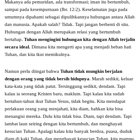
Makanya ada pemuridan, ada transformasi; iman itu bertumbuh,
sampai pada kesempurnaan (Ibr. 12:2). Keselamatan juga pada
umumnya dipahami sebagai dipulihkannya hubungan antara Allah
dan manusia. Apakah salah? Tidak. Tapi jangan berhenti di situ.
Hubungan dengan Allah merupakan relasi yang bertumbuh
bertahap.
Tuhan mengingini hubungan kita dengan Allah terjalin
secara ideal.
Dimana kita mengerti apa yang menjadi beban hati
Tuhan, dan kita ikut memikulnya.
Namun perlu diingat bahwa
Tuhan tidak mungkin berjalan
dengan orang yang tidak bersih hidupnya
. Marah sedikit, keluar
kata-kata yang tidak patut. Tersinggung sedikit, dendam. Tapi
kalau ia seorang Kristen baru, maklum. Tapi kalau kita sudah
bertahun-tahun ikut Tuhan Yesus, tidak begitu. Kita mendapat
perlakuan orang yang menjahati, kita diam, bahkan kita bisa
menangisi mereka. Dulu kita tidak bisa. Diam, tapi dendam. Tapi
lambat laun seiring dengan kita bertumbuh, dan menghayati
kesucian Tuhan. Apalagi kalau kita banyak berdoa, puasa, duduk
diam di kaki Tuhan, dan menghayati kesucian Tuhan, kita mampu.