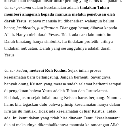
keselamatan terdapat unsur-unsur penting yang harus kita pahami.
Unsur pertama
dalam keselamatan adalah
tindakan Tuhan
memberi anugerah kepada manusia melalui penebusan oleh
darah Yesus
, supaya manusia itu dibenarkan walaupun belum
benar;
justificatio, justification
. Dianggap benar, dibawa kepada
Allah. Hanya oleh darah Yesus. Tidak ada cara lain untuk itu.
Darah binatang hanya simbolik. Itu tindakan profetik, artinya
tindakan nubuatan. Darah yang sesungguhnya adalah darah
Yesus.
Unsur kedua,
meterai Roh Kudus
. Sejak inilah proses
keselamatan baru berlangsung. Jangan berhenti. Sayangnya,
banyak orang Kristen yang merasa sudah selamat berhenti sampai
di pengakuan bahwa Yesus adalah Tuhan dan Juruselamat.
Padahal, justru sejak inilah orang Kristen harus berjuang. Namun,
harus kita tegaskan dulu bahwa prinsip keselamatan hanya dalam
Kristus itu mutlak. Tidak ada keselamatan di luar Kristus. Tidak
ada. Ini kemutlakan yang tidak bisa ditawar. Tentu “keselamatan”
di sini maksudnya dikembalikannya manusia ke rancangan Allah