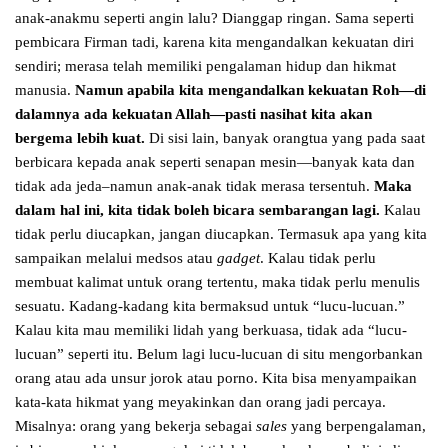
anak-anakmu seperti angin lalu? Dianggap ringan. Sama seperti
pembicara Firman tadi, karena kita mengandalkan kekuatan diri
sendiri; merasa telah memiliki pengalaman hidup dan hikmat
manusia.
Namun apabila kita mengandalkan kekuatan Roh—di
dalamnya ada kekuatan Allah—pasti nasihat kita akan
bergema lebih kuat.
Di sisi lain, banyak orangtua yang pada saat
berbicara kepada anak seperti senapan mesin—banyak kata dan
tidak ada jeda–namun anak-anak tidak merasa tersentuh.
Maka
dalam hal ini, kita tidak boleh bicara sembarangan lagi.
Kalau
tidak perlu diucapkan, jangan diucapkan. Termasuk apa yang kita
sampaikan melalui medsos atau
gadget
. Kalau tidak perlu
membuat kalimat untuk orang tertentu, maka tidak perlu menulis
sesuatu. Kadang-kadang kita bermaksud untuk “lucu-lucuan.”
Kalau kita mau memiliki lidah yang berkuasa, tidak ada “lucu-
lucuan” seperti itu. Belum lagi lucu-lucuan di situ mengorbankan
orang atau ada unsur jorok atau porno. Kita bisa menyampaikan
kata-kata hikmat yang meyakinkan dan orang jadi percaya.
Misalnya: orang yang bekerja sebagai
sales
yang berpengalaman,