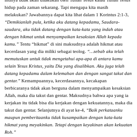
intinya tidak akan dilakukan oleh Tuhan Yesus kalau Tuhan Yesus
hidup pada zaman sekarang. Tapi mengapa kita masih
melakukan? Jawabannya dapat kita lihat dalam 1 Korintus 2:1-3,
“Demikianlah pula, ketika aku datang kepadamu, Saudara-
saudara, aku tidak datang dengan kata-kata yang indah atau
dengan hikmat untuk menyampaikan kesaksian Allah kepada
kamu.”
Tentu “hikmat” di sini maksudnya adalah hikmat atau
kecerdasan yang dia miliki sebagai teolog.
“…sebab aku telah
memutuskan untuk tidak mengetahui apa-apa di antara kamu
selain Yesus Kristus, yaitu Dia yang disalibkan. Aku juga telah
datang kepadamu dalam kelemahan dan dengan sangat takut dan
gentar.”
Kemampuannya, kecerdasannya, kecakapan
berbicaranya tidak akan berguna dalam menyampaikan kesaksian
Allah, maka dia takut dan gentar. Maksudnya bahwa apa yang ia
kerjakan itu tidak bisa dia kerjakan dengan kekuatannya, maka dia
takut dan gentar. Selanjutnya di ayat ke-4,
“Baik perkataanku
maupun pemberitaanku tidak kusampaikan dengan kata-kata
hikmat yang meyakinkan. Tetapi dengan keyakinan akan kekuatan
Roh.”