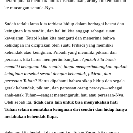
berarti pula ia menolak untuk diselamatkan, artinya dikembalikan
ke rancangan semula-Nya.
Sudah terlalu lama kita terbiasa hidup dalam berbagai hasrat dan
keinginan kita sendiri, dan hal ini kita anggap sebagai suatu
kewajaran. Tetapi kalau kita mengerti dan menerima bahwa
kehidupan ini diciptakan oleh suatu Pribadi yang memiliki
kehendak atau keinginan, Pribadi yang memiliki pikiran dan
perasaan, kita harus mempertimbangkan:
Apakah kita boleh
memiliki keinginan kita sendiri, tanpa mempertimbangkan apakah
keinginan tersebut sesuai dengan kehendak, pikiran, dan
perasaan Tuhan?
Harus dipahami bahwa sikap hidup dan segala
gerak kehendak, pikiran, dan perasaan orang percaya—sebagai
anak-anak Tuhan—sangat memengaruhi hati atau perasaan-Nya.
Oleh sebab itu,
tidak cara lain untuk bisa menyukakan hati
Tuhan selain mematikan keinginan diri sendiri dan hidup hanya
melakukan kehendak Bapa.
Sebelum kita bertobat dan mengikut Tuhan Yesus, kita merasa