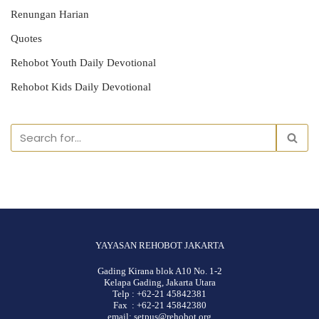
Renungan Harian
Quotes
Rehobot Youth Daily Devotional
Rehobot Kids Daily Devotional
YAYASAN REHOBOT JAKARTA
Gading Kirana blok A10 No. 1-2
Kelapa Gading, Jakarta Utara
Telp : +62-21 45842381
Fax : +62-21 45842380
email: setpus@rehobot.org