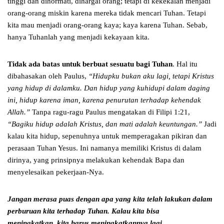
tinggi dan dihormati, dihargai orang; tetapi di kekekalan menjadi
orang-orang miskin karena mereka tidak mencari Tuhan. Tetapi
kita mau menjadi orang-orang kaya; kaya karena Tuhan. Sebab,
hanya Tuhanlah yang menjadi kekayaan kita.
Tidak ada batas untuk berbuat sesuatu bagi Tuhan
. Hal itu
dibahasakan oleh Paulus,
“Hidupku bukan aku lagi, tetapi Kristus
yang hidup di dalamku. Dan hidup yang kuhidupi dalam daging
ini, hidup karena iman, karena penurutan terhadap kehendak
Allah.”
Tanpa ragu-ragu Paulus mengatakan di Filipi 1:21,
“Bagiku hidup adalah Kristus, dan mati adalah keuntungan.”
Jadi
kalau kita hidup, sepenuhnya untuk memperagakan pikiran dan
perasaan Tuhan Yesus. Ini namanya memiliki Kristus di dalam
dirinya, yang prinsipnya melakukan kehendak Bapa dan
menyelesaikan pekerjaan-Nya.
Jangan merasa puas dengan apa yang kita telah lakukan
dalam
perburuan kita terhadap Tuhan. Kalau kita bisa
meningkatkan,
kita harus meningkatkannya lagi.