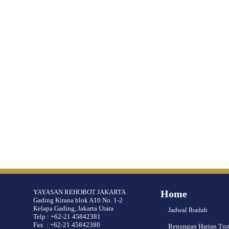
YAYASAN REHOBOT JAKARTA
Home
Gading Kirana blok A10 No. 1-2
Kelapa Gading, Jakarta Utara
Jadwal Ibadah
Telp : +62-21 45842381
Fax : +62-21 45842380
Renungan Harian Tru