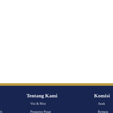
Tentang Kami
Komisi
Visi & Misi
Anak
th
Pengurus Pusat
Remaja