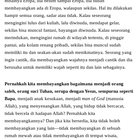
misalnya Eropa, dia belum sampai Eropa, dia sudah
membayangkan ada di Eropa, walaupun sekilas. Hal itu dilakukan
hampir semua orang, sadar atau tidak. Kalau seseorang
mengingini lulus dari kuliah, lalu diwisuda, mendapat gelar,
sekilas bisa muncul fantasi, bayangan diwisuda. Kalau seseorang
merindukan, mengingini rumah di wilayah tertentu, di pinggir
pantai, ada kolam renang pribadi, sekilas bisa muncul sudah
memiliki itu dan seakan-akan sudah menikmatinya. Seorang yang
ingin cantik, dia membayangkan wajahnya menjadi cantik dan dia
berusaha untuk memiliki wajah seperti itu dan lain sebagainya.
Pernahkah kita membayangkan bagaimana menjadi orang
saleh, orang suci Tuhan, serupa dengan Yesus, sempurna seperti
Bapa
, menjadi anak kesukaan, menjadi
man of God
(manusia
Allah), yang menyenangkan Allah, yang hidup tidak bercacat,
tidak bercela di hadapan Allah? Pernahkah kita
membayangkannya? Dan jika kita bersedia, kita tidak boleh
membayangkan yang lain—tidak membayangkan di sebuah
rumah mewah atau tidak membayangkan di tempat wisata,