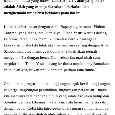
ilah, allah, dewa yang ditawarkan.
Ciri dari Allah yang benar
adalah Allah yang memperkarakan kekekalan dan
menghendaki umat-Nya berfokus pada hal ini.
Kalau kita berurusan dengan Allah Bapa yang bernama Elohim
Yahweh, yang mengutus Putra-Nya, Tuhan Yesus Kristus datang
ke dunia, tetapi tidak memiliki orientasi berpikir mengenai
kekekalan, maka kita tidak akan pernah bisa seiring dengan Allah.
Sampai mati atau meninggal dunia, kita tidak akan pernah
mengenal Dia dengan benar. Oleh sebab itu, mari ubah cara
berpikir kita. Tuhan Yesus datang ke dunia untuk menyelamatkan
kekekalan kita, bukan untuk perkara-perkara fana dunia.
Oleh karena pengaruh dunia, lingkungan sejak kecil—lingkungan
keluarga, lingkungan pendidikan, lingkungan pergaulan—maka
kita memiliki cara pandang hidup yang salah. Proyeksi hidup dan
orientasi berpikir kita masih kefanaan. Kita harus memeriksa diri
dengan benar. Coba kita introspeksi diri. Jangan sampai terlambat
mengubah diri atau diubah oleh Tuhan, sampai kita tidak pernah