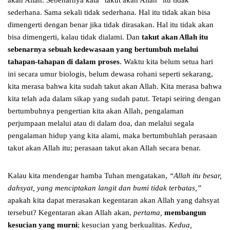
akan Allah. Sebenarnya kata “takut akan Allah” itu tidak
sederhana. Sama sekali tidak sederhana. Hal itu tidak akan bisa
dimengerti dengan benar jika tidak dirasakan. Hal itu tidak akan
bisa dimengerti, kalau tidak dialami. Dan
takut akan Allah itu
sebenarnya sebuah kedewasaan yang bertumbuh melalui
tahapan-tahapan di dalam proses
. Waktu kita belum setua hari
ini secara umur biologis, belum dewasa rohani seperti sekarang,
kita merasa bahwa kita sudah takut akan Allah. Kita merasa bahwa
kita telah ada dalam sikap yang sudah patut. Tetapi seiring dengan
bertumbuhnya pengertian kita akan Allah, pengalaman
perjumpaan melalui atau di dalam doa, dan melalui segala
pengalaman hidup yang kita alami, maka bertumbuhlah perasaan
takut akan Allah itu; perasaan takut akan Allah secara benar.
Kalau kita mendengar hamba Tuhan mengatakan,
“Allah itu besar,
dahsyat, yang menciptakan langit dan bumi tidak terbatas,”
apakah kita dapat merasakan kegentaran akan Allah yang dahsyat
tersebut? Kegentaran akan Allah akan,
pertama,
membangun
kesucian yang murni
; kesucian yang berkualitas.
Kedua,