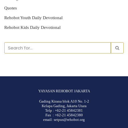
Quotes
Rehobot Youth Daily Devotional
Rehobot Kids Daily Devotional
YAYASAN REHOBOT JAKARTA
Gading Kirana blok A10 No. 1-2
Kelapa Gading, Jakarta Utara
Telp : +62-21 45842381
Fax : +62-21 45842380
email: setpus@rehobot.org