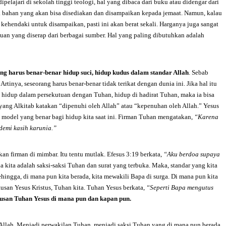
pelajari di sekolah tinggi teologi, hal yang dibaca dari buku atau didengar dari
ak bahan yang akan bisa disediakan dan disampaikan kepada jemaat. Namun, kalau
ehendaki untuk disampaikan, pasti ini akan berat sekali. Harganya juga sangat
uan yang diserap dari berbagai sumber. Hal yang paling dibutuhkan adalah
ng harus benar-benar hidup suci, hidup kudus dalam standar Allah
. Sebab
”
Artinya, seseorang harus benar-benar tidak terikat dengan dunia ini. Jika hal itu
n, hidup dalam persekutuan dengan Tuhan, hidup di hadirat Tuhan, maka ia bisa
yang Alkitab katakan “dipenuhi oleh Allah” atau “kepenuhan oleh Allah.” Yesus
 model yang benar bagi hidup kita saat ini. Firman Tuhan mengatakan,
“Karena
demi kasih karunia.”
firman di mimbar. Itu tentu mutlak. Efesus 3:19 berkata,
“Aku berdoa supaya
a kita adalah saksi-saksi Tuhan dan surat yang terbuka. Maka, standar yang kita
 Sehingga, di mana pun kita berada, kita mewakili Bapa di surga. Di mana pun kita
tusan Yesus Kristus, Tuhan kita. Tuhan Yesus berkata,
“Seperti Bapa mengutus
tusan Tuhan Yesus di mana pun dan kapan pun.
Allah. Menjadi perwakilan Tuhan, menjadi saksi Tuhan yang di mana pun berada