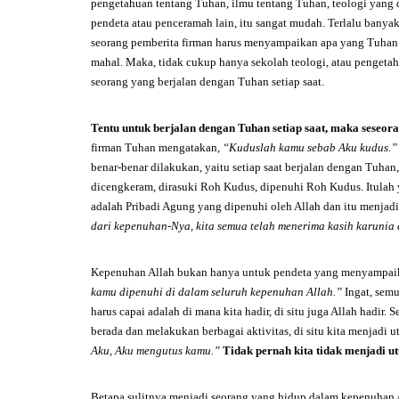
pengetahuan tentang Tuhan, ilmu tentang Tuhan, teologi yang di
pendeta atau penceramah lain, itu sangat mudah. Terlalu bany
seorang pemberita firman harus menyampaikan apa yang Tuhan k
mahal. Maka, tidak cukup hanya sekolah teologi, atau pengetah
seorang yang berjalan dengan Tuhan setiap saat.
Tentu untuk berjalan dengan Tuhan setiap saat, maka seseora
firman Tuhan mengatakan,
“Kuduslah kamu sebab Aku kudus.
benar-benar dilakukan, yaitu setiap saat berjalan dengan Tuha
dicengkeram, dirasuki Roh Kudus, dipenuhi Roh Kudus. Itulah 
adalah Pribadi Agung yang dipenuhi oleh Allah dan itu menjadi
dari kepenuhan-Nya, kita semua telah menerima kasih karunia 
Kepenuhan Allah bukan hanya untuk pendeta yang menyampaikan 
kamu dipenuhi di dalam seluruh kepenuhan Allah.”
Ingat, semu
harus capai adalah di mana kita hadir, di situ juga Allah hadir.
berada dan melakukan berbagai aktivitas, di situ kita menjadi u
Aku, Aku mengutus kamu.”
Tidak pernah kita tidak menjadi u
Betapa sulitnya menjadi seorang yang hidup dalam kepenuhan 