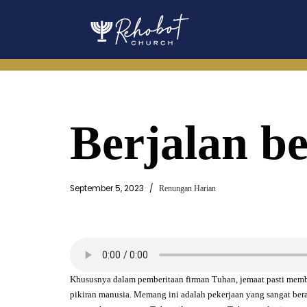
Skip
to
content
Berjalan b
September 5, 2023
Renungan Harian
Khususnya dalam pemberitaan firman Tuhan, jemaat pasti memb
pikiran manusia. Memang ini adalah pekerjaan yang sangat bera