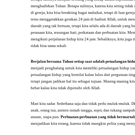
menghadirkan Tuhan. Betapa sulitnya, karena kita sering tidak s
di gereja, kita bisa berakting bagai malaikat, tetapi di luar ger
terus menggerakkan gerakan 24 jam di hadirat Allah, untuk meng
daerah yang tak bertuan, tetapi kita selalu ada di daerah yang b
perasaan kita, renungan hati, perkataan dan perbuatan kita. Mem
mengikuti perjalanan hidup kita 24 jam. Sebaliknya, kita juga
tidak bisa sama sekali.
Berjalan bersama Tuhan setiap saat adalah petualangan hid
menjadi penghalang untuk kita memiliki petualangan hidup yang
petualangan hidup yang bernilai kalau lulus dari perguruan ting
tetapi jangan jadikan hal itu sebagai tujuan. Masing-masing kit
hebat kalau kita tidak dipenuhi oleh Allah.
Mari kita sadar. Sederhana saja dan tidak perlu muluk-muluk. D
anak, orang tua, asisten rumah tangga, sopir, dan tukang sampah
atasan; siapa pun.
Perbuatan-perbuatan yang tidak bermartaba
menjadikan kita terang, karena tidak mungkin pelita yang meny