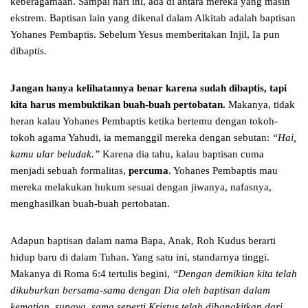
keberagamaan. Sampai hari ini, ada di antara mereka yang masih
ekstrem. Baptisan lain yang dikenal dalam Alkitab adalah baptisan
Yohanes Pembaptis. Sebelum Yesus memberitakan Injil, Ia pun
dibaptis.
Jangan hanya kelihatannya benar karena sudah dibaptis, tapi
kita harus membuktikan buah-buah pertobatan.
Makanya, tidak
heran kalau Yohanes Pembaptis ketika bertemu dengan tokoh-
tokoh agama Yahudi, ia memanggil mereka dengan sebutan:
“Hai,
kamu ular beludak.”
Karena dia tahu, kalau baptisan cuma
menjadi sebuah formalitas,
percuma
. Yohanes Pembaptis mau
mereka melakukan hukum sesuai dengan jiwanya, nafasnya,
menghasilkan buah-buah pertobatan.
Adapun baptisan dalam nama Bapa, Anak, Roh Kudus berarti
hidup baru di dalam Tuhan. Yang satu ini, standarnya tinggi.
Makanya di Roma 6:4 tertulis begini,
“Dengan demikian kita telah
dikuburkan bersama-sama dengan Dia oleh baptisan dalam
kematian, supaya, sama seperti Kristus telah dibangkitkan dari