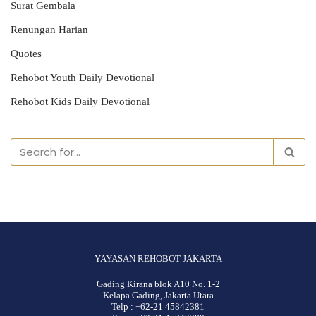
Surat Gembala
Renungan Harian
Quotes
Rehobot Youth Daily Devotional
Rehobot Kids Daily Devotional
YAYASAN REHOBOT JAKARTA
Gading Kirana blok A10 No. 1-2
Kelapa Gading, Jakarta Utara
Telp : +62-21 45842381