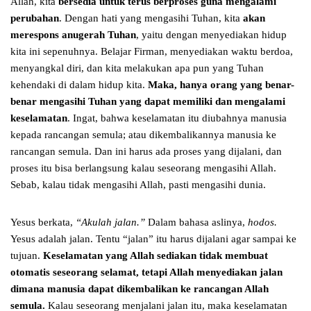
Allah, kita
bersedia untuk terus berproses guna mengalami
perubahan
. Dengan hati yang mengasihi Tuhan, kita
akan
merespons anugerah Tuhan
, yaitu dengan menyediakan hidup
kita ini sepenuhnya. Belajar Firman, menyediakan waktu berdoa,
menyangkal diri, dan kita melakukan apa pun yang Tuhan
kehendaki di dalam hidup kita.
Maka, hanya orang yang benar-
benar mengasihi Tuhan yang dapat memiliki dan mengalami
keselamatan
. Ingat, bahwa keselamatan itu diubahnya manusia
kepada rancangan semula; atau dikembalikannya manusia ke
rancangan semula. Dan ini harus ada proses yang dijalani, dan
proses itu bisa berlangsung kalau seseorang mengasihi Allah.
Sebab, kalau tidak mengasihi Allah, pasti mengasihi dunia.
Yesus berkata,
“Akulah jalan.”
Dalam bahasa aslinya,
hodos.
Yesus adalah jalan. Tentu “jalan” itu harus dijalani agar sampai ke
tujuan.
Keselamatan yang Allah sediakan tidak membuat
otomatis seseorang selamat, tetapi Allah menyediakan jalan
dimana manusia dapat dikembalikan ke rancangan Allah
semula.
Kalau seseorang menjalani jalan itu, maka keselamatan